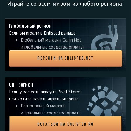
тестировании перед официальным релизом. Чтобы
Играйте со всем миром из любого региона!
попасть на сервер, нужно скачать специальный клиент и
установить отдельно от основного клиента игры.
Глобальный регион
Любые действия на тестовом сервере с вашим аккаунтом
Если вы играли в Enlisted раньше
и заработанный прогресс не будут перенесены на
Глобальный магазин Gaijin.Net
основной игровой сервер.
и глобальные средства оплаты
НАМ ВАЖНЫ ВАШИ ОТЗЫВЫ
ПЕРЕЙТИ НА ENLISTED.NET
Это основная цель тестирования — обнаружить и
исправить проблемы грядущего обновления до его релиза,
а также обсудить с вами идеи, как сделать обновление
СНГ-регион
ещё лучше.
Если у вас есть аккаунт Pixel Storm
или хотите начать играть впервые
Смело оставляйте свои отзывы на нововведения в теме
Региональный магазин
новости, а обнаруженные ошибки можно оформить по
и локальные средства оплаты
ссылке в шапке этого анонса.
ОСТАТЬСЯ НА ENLISTED.RU
Спасибо за то, что помогаете нам делать Enlisted лучше!