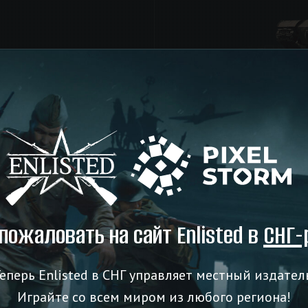
лёты
истребители и
ИС-2
й точностью и ждут
Самый совершенный со
никой в игре
войны.
йн-симулятора
Броня машины была сп
знаменитых 88-мм и 75
122-мм пушка Д-25Т х
пожаловать на сайт Enlisted в
СНГ-
бою, так и при штурме
городов.
еперь Enlisted в СНГ управляет местный издател
Играйте со всем миром из любого региона!