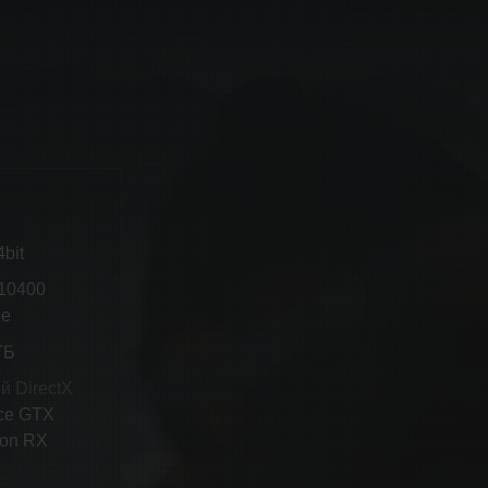
bit
-10400
ше
ГБ
й DirectX
ce GTX
eon RX