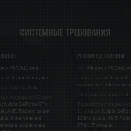
СИСТЕМНЫЕ ТРЕБОВАНИЯ
ЛЬНЫЕ
РЕКОМЕНДОВАННЫЕ
ws 7/8/10/11 64bit
ОС:
Windows 7/8/10/11 64
р:
Intel Core i3 и лучше
Процессор:
Intel Core i5
или Ryzen 5 3600 и луч
ная память:
8 ГБ
Оперативная память:
8 
та с поддержкой DirectX
е:
Nvidia GeForce GTX
Видеокарта с поддержко
ше, AMD Radeon серия
11 и выше:
Nvidia GeFor
ыше. Минимальное
1080 и выше, AMD Rad
иваемое разрешение
5700 XT и выше