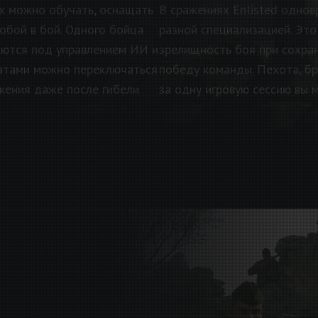
х можно обучать, оснащать
В сражениях Enlisted однов
собой в бой. Одного бойца
разной специализацией. Это
аются под управлением ИИ и
зрелищность боя при сохран
атами можно переключаться
победу команды. Пехота, бр
ажения даже после гибели
за одну игровую сессию вы 