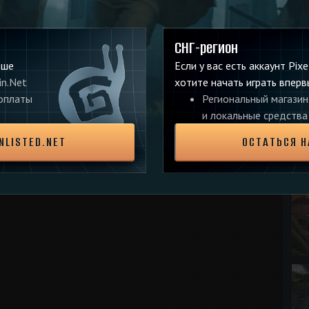
СНГ-регион
ьше
Если у вас есть аккаунт Pix
in.Net
хотите начать играть вперв
 оплаты
Региональный магазин
и локальные средства
NLISTED.NET
ОСТАТЬСЯ Н