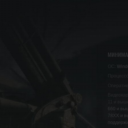
МИНИМА
ОС:
Windo
Процессо
Оператив
Видеокар
11 и выш
660 и вы
78XX и в
поддерж