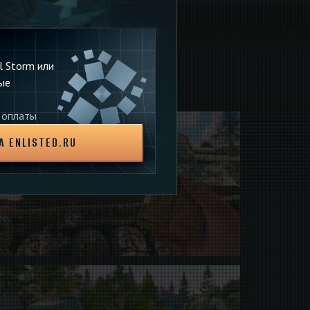
el Storm или
ые
 оплаты
А ENLISTED.RU