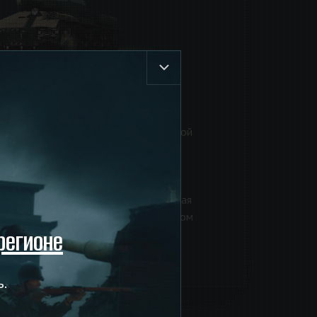
ветский танк периода Второй мировой
особна выдержать попадание из
-мм немецких орудий, а универсальная
орошо показывала себя как в танковом
регионе
 самых защищённых укреплений и
ь.