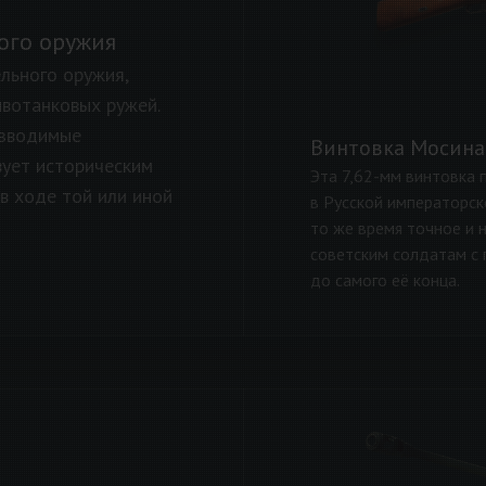
ого оружия
льного оружия,
ивотанковых ружей.
озводимые
Винтовка Мосина.
вует историческим
Эта 7,62-мм винтовка 
в ходе той или иной
в Русской императорск
то же время точное и
советским солдатам с 
до самого её конца.