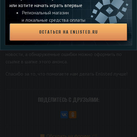
НАМ ВАЖНЫ ВАШИ ОТЗЫВЫ
или хотите начать играть впервые
Региональный магазин
Это основная цель тестирования — обнаружить и
и локальные средства оплаты
исправить проблемы грядущего обновления до его релиза,
а также обсудить с вами идеи, как сделать обновление
ОСТАТЬСЯ НА ENLISTED.RU
ещё лучше.
Смело оставляйте свои отзывы на нововведения в теме
новости, а обнаруженные ошибки можно оформить по
ссылке в шапке этого анонса.
Спасибо за то, что помогаете нам делать Enlisted лучше!
ПОДЕЛИТЕСЬ С ДРУЗЬЯМИ:
Обсудить на форуме