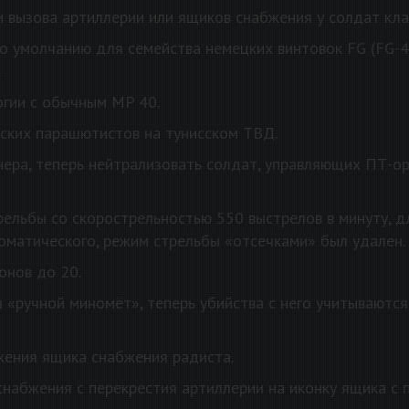
 вызова артиллерии или ящиков снабжения у солдат кла
 умолчанию для семейства немецких винтовок FG (FG-42,
.
огии с обычным MP 40.
ских парашютистов на тунисском ТВД.
ера, теперь нейтрализовать солдат, управляющих ПТ-о
ельбы со скорострельностью 550 выстрелов в минуту, дл
оматического, режим стрельбы «отсечками» был удален.
онов до 20.
«ручной миномёт», теперь убийства с него учитываются 
жения ящика снабжения радиста.
набжения с перекрестия артиллерии на иконку ящика с 