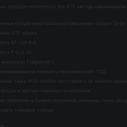
я отрядом мотопехоты без БТР как при максимальном к
чинки модуля «вертикального наведения» орудия Ta-Se.
нии БТР игрока.
ёта BF-109 K-4.
ёта P-63A-10.
кипажа во Flakpanzer I.
рдировщиков на локациях тихоокеанского ТВД.
кипаж танка М10 Achilles мог стрелять из личного оружи
арядов и противотанкового вооружения.
ок переведён в боевое положение, изменена точка обзо
овать танковые отряды.