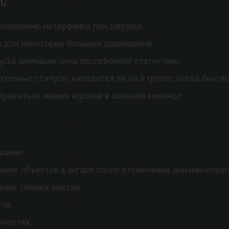
ЙС
появлению интерфейса при загрузке.
в для некоторых больших разрешений.
уска анимации окна послебоевой статистики.
льные статусы: находится ли он в группе, когда был пос
бражаться звания игроков в союзной команде.
вание.
ием» объектов в ангаре после отключения динамическог
чных тёмных местах.
ов.
хностях.