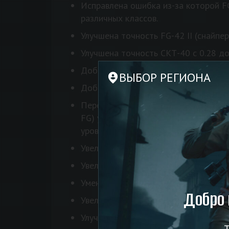
Исправлена ошибка из-за которой FG
различных классов.
Улучшена точность FG-42 II (снайперс
Улучшена точность СКТ-40 с 0.28 до
Добавлена неполная перезарядка для 
ВЫБОР РЕГИОНА
Добавлен модификатор замедления 
Перебалансировано семейство немецк
FG) увеличена компенсация отдачи, 
уровень с автоматической винтовкой
Увеличена компенсация отдачи с 60
Увеличена компенсация отдачи с 0%
Уменьшен импульс отдачи MG 34 Pa
Добро 
Увеличен импульс отдачи ДП с лент
Улучшена точность пулемёта Тип 99 
Т