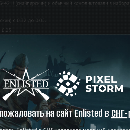
-42 II (снайперский) и обычный конфликтовали в набор
кий) с 0.32 до 0.05.
 0.05.
Beretta 1934, STG 44, STG 44 (снайперский), STG 45 (M)
скорости спринта для Пулемёта Тип Хей.
ого оружия FG (FG-42, FG-42 II (обычный и снайперский
увеличен импульс отдачи. Эти изменения ставят семейс
 Tип Хей и Т20.
% до 75% для АВС-36.
 до 75% для АКТ-40.
tronentrommel на 10%.
пожаловать на сайт Enlisted в
СНГ-
оприёмником на 10%.
до уровня пулемётов тип 97 и 96.
еперь Enlisted в СНГ управляет местный издател