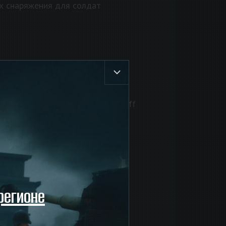
ах снаряжения для солдат
.
) FG-42 с гранатомётом, Krieghoff
тво самозарядных винтовок на
регионе
ь.