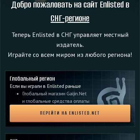
Добро пожаловать на сайт Enlisted в
СНГ-регионе
Теперь Enlisted в СНГ управляет местный
издатель.
Играйте со всем миром из любого региона!
Для новых игроков на консолях (включая Steam
Deck™) опция «Крупный шрифт» теперь
установлена по умолчанию.
Глобальный регион
Исправлены различные случаи наложения текста
при использовании опции «Крупный шрифт».
Если вы играли в Enlisted раньше
Глобальный магазин Gaijin.Net
Изменено расположение индикатора дамаг-
модели техники - теперь он находится справа от
и глобальные средства оплаты
мини-карты.
ПЕРЕЙТИ НА ENLISTED.NET
ПОДЕЛИТЕСЬ С ДРУЗЬЯМИ: