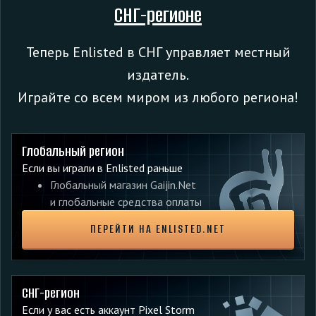
СНГ-регионе
Теперь Enlisted в СНГ управляет местный
издатель.
Играйте со всем миром из любого региона!
Временно скорректирована награда за ремонт
союзной техники c 55 очков до 5.
Глобальный регион
Теперь галочка в чекбоксе «играть за любую
Если вы играли в Enlisted раньше
нацию» не устанавливается по умолчанию при
Глобальный магазин Gaijin.Net
первом запуске или переустановке клиента.
и глобальные средства оплаты
ПЕРЕЙТИ НА ENLISTED.NET
ПОДЕЛИТЕСЬ С ДРУЗЬЯМИ:
СНГ-регион
Если у вас есть аккаунт Pixel Storm