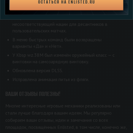
ОСТАТЬСЯ НА ENLISTED.RU
точка возрождения находилась за списком отряда
и была недоступна.
Исправлено появление самолёта
несоответствующей нации для десантников в
пользовательских матчах.
В меню быстрых команд были возвращены
варианты «Да» и «Нет».
У Kbsp wz.38M был изменён оружейный класс — с
винтовки на самозарядную винтовку.
Обновлена версия DLSS.
Исправлена анимация питья из фляги.
ВАШИ ОТЗЫВЫ ПОЛЕЗНЫ!
Многие интересные игровые механики реализованы или
стали лучше благодаря вашим идеям. Мы регулярно
собираем ваши отзывы, идеи и замечания со всех
площадок, посвящённых Enlisted, в том числе, конечно же,