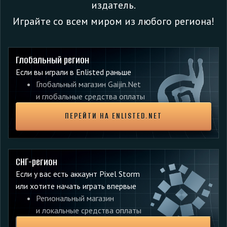
издатель.
Играйте со всем миром из любого региона!
Глобальный регион
Если вы играли в Enlisted раньше
Глобальный магазин Gaijin.Net
и глобальные средства оплаты
ПЕРЕЙТИ НА ENLISTED.NET
Кроме того, исправлена ошибка, из-за которой было
невозможно улучшить Thompson M21/28 (коробчатый
СНГ-регион
магазин) и Breda Mod .30, находящиеся в ветках США и
Если у вас есть аккаунт Pixel Storm
Германии.
или хотите начать играть впервые
ДРУГИЕ ИЗМЕНЕНИЯ
Региональный магазин
и локальные средства оплаты
Исправлена ошибка, из-за которой мобильная