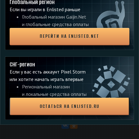
Глобальный регион
самолета.
Если вы играли в Enlisted раньше
Исправлена ошибка, из-за которой штык на
Глобальный магазин Gaijin.Net
винтовке КоКо на большом расстоянии выглядел
и глобальные средства оплаты
огромным.
Исправлена невозможность запуска игры на DX11
ПЕРЕЙТИ НА ENLISTED.NET
на некоторых видеокартах Intel.
Исправлена ошибка, из-за которой во время
стрельбы из Kugelblitz осколки длительное время
СНГ-регион
отображались в камере попаданий.
Если у вас есть аккаунт Pixel Storm
Исправлены редкие случаи снижения
или хотите начать играть впервые
производительности при стрельбе из Kugelblitz.
Региональный магазин
и локальные средства оплаты
ОСТАТЬСЯ НА ENLISTED.RU
ПОДЕЛИТЕСЬ С ДРУЗЬЯМИ: