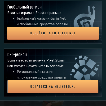
Глобальный регион
Если вы играли в Enlisted раньше
Камуфляж для КВ-1 (Л-11) «Ленинградец»
Глобальный магазин Gaijin.Net
и глобальные средства оплаты
ПЕРЕЙТИ НА ENLISTED.NET
Самолёт можно использовать с соответствующим ему
отрядом лётчиков-истребителей, а камуфляж применяется
через меню «Внешний вид» для уже приобретённого вами
танка.
СНГ-регион
Если у вас есть аккаунт Pixel Storm
В этом Боевом пропуске вас ждут два уникальных
или хотите начать играть впервые
солдата!
Региональный магазин
и локальные средства оплаты
ОСТАТЬСЯ НА ENLISTED.RU