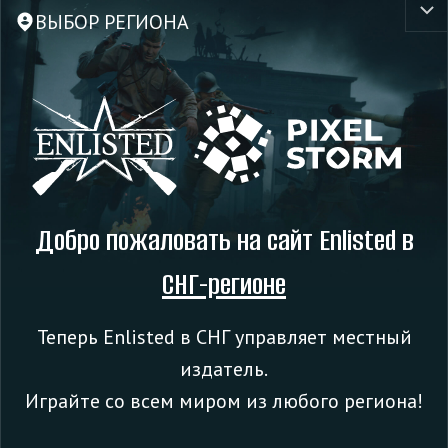
ВЫБОР РЕГИОНА
Добро пожаловать на сайт Enlisted в
AP-4C «Sky Pirates» (США)
СНГ-регионе
Теперь Enlisted в СНГ управляет местный
издатель.
Играйте со всем миром из любого региона!