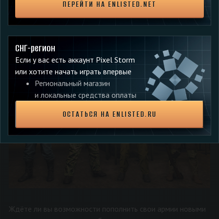
ПЕРЕЙТИ НА ENLISTED.NET
Получение из сундука элемента кастомизации премиум-
отрядов позволяет вам докупить этот предмет повторно
— для других ваших солдат. В будущем список предметов,
СНГ-регион
доступных для кастомизации солдат, будет пополняться.
Если у вас есть аккаунт Pixel Storm
или хотите начать играть впервые
Региональный магазин
и локальные средства оплаты
ОСТАТЬСЯ НА ENLISTED.RU
Ждёте ли вы возможности пополнить свои армии новыми