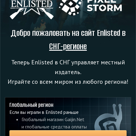
предыдущих событий и Боевых пропусков также будут
выпадать из этих сундуков чаще — наряду с уникальными
элементами формы отрядов из событий и премиум-
одежды.
Добро пожаловать на сайт Enlisted в
СНГ-регионе
Теперь Enlisted в СНГ управляет местный
издатель.
Играйте со всем миром из любого региона!
Глобальный регион
Если вы играли в Enlisted раньше
Глобальный магазин Gaijin.Net
и глобальные средства оплаты