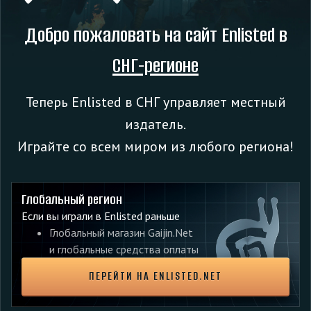
Добро пожаловать на сайт Enlisted в
СНГ-регионе
Теперь Enlisted в СНГ управляет местный
Исправлена ошибка, из-за которой не
издатель.
происходило переключение на DX12.
Играйте со всем миром из любого региона!
Исправлено отсутствие XeSS на видеокартах
серии GeForce GTX 10.
Плющ на зданиях Нормандии теперь горит при
Глобальный регион
поджоге.
Если вы играли в Enlisted раньше
Исправлено местоположение точек возрождения
Глобальный магазин Gaijin.Net
и минирования в миссии «Лертерский вокзал
и глобальные средства оплаты
(Уничтожение)».
ПЕРЕЙТИ НА ENLISTED.NET