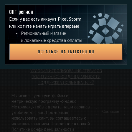
ПОДЕЛИТЕСЬ С ДРУЗЬЯМИ:
СНГ-регион
Если у вас есть аккаунт Pixel Storm
или хотите начать играть впервые
Региональный магазин
и локальные средства оплаты
Обсудить на форуме
ОСТАТЬСЯ НА ENLISTED.RU
ПРАВОВАЯ ИНФОРМАЦИЯ
УСЛОВИЯ ИСПОЛЬЗОВАНИЯ СЕРВИСОВ
ПОЛИТИКА КОНФИДЕНЦИАЛЬНОСТИ
ПОДДЕРЖКА ПОЛЬЗОВАТЕЛЕЙ
Мы используем куки-файлы и
метрическую программу «Яндекс
Метрика», чтобы сделать наши сервисы
© 2026 ООО «Пиксель Шквал». Игра Enlisted разработана с
Согласен
удобнее для вас. Продолжая
использованием объектов интеллектуальной собственности
использовать сайт, вы соглашаетесь с
сторонних правообладателей. Все исключительные права на
их использованием. Подробнее в нашей
объекты интеллектуальной собственности принадлежат
ВЫБОР РЕГИОНА
Политике конфиденциальности