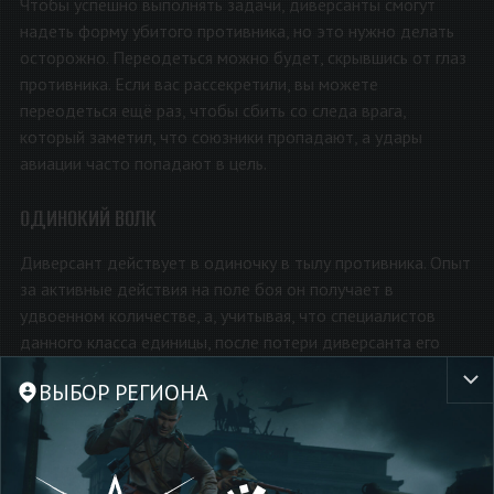
Чтобы успешно выполнять задачи, диверсанты смогут
надеть форму убитого противника, но это нужно делать
осторожно. Переодеться можно будет, скрывшись от глаз
противника. Если вас рассекретили, вы можете
переодеться ещё раз, чтобы сбить со следа врага,
который заметил, что союзники пропадают, а удары
авиации часто попадают в цель.
ОДИНОКИЙ ВОЛК
Диверсант действует в одиночку в тылу противника. Опыт
за активные действия на поле боя он получает в
удвоенном количестве, а, учитывая, что специалистов
данного класса единицы, после потери диверсанта его
можно будет взять вновь, лишь сыграв за ещё один отряд.
ВЫБОР РЕГИОНА
Потеря диверсанта в бою значительно меньше ударит по
очкам подкрепления команды.
«НАДЁЖНЫЙ» ТЫЛ