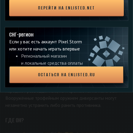
ПЕРЕЙТИ НА ENLISTED.NET
СНГ-регион
Если у вас есть аккаунт Pixel Storm
или хотите начать играть впервые
Региональный магазин
и локальные средства оплаты
ОСТАТЬСЯ НА ENLISTED.RU
Но не стоит забывать, что диверсанты не только
передают разведданные, но и сражаются на поле боя.
Вооружённые трофейным оружием диверсанты могут
незаметно устранить либо ранить противника.
ГДЕ ОН?