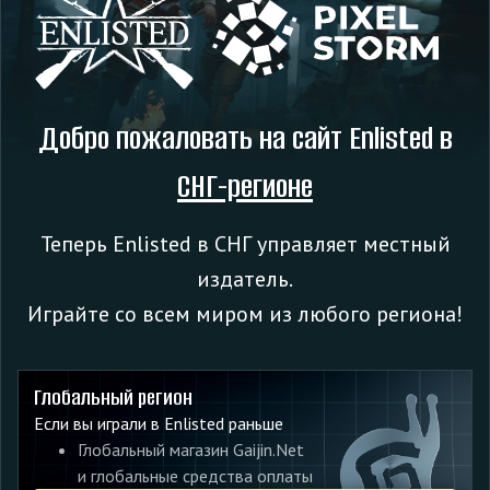
Добро пожаловать на сайт Enlisted в
СНГ-регионе
Теперь Enlisted в СНГ управляет местный
издатель.
Играйте со всем миром из любого региона!
Учитывая характер задач, диверсант сможет
передвигаться по вражеской зоне. Используя вражескую
форму, он не будет привлекать лишнее внимание.
Глобальный регион
Диверсант будет получать очки боя за установку меток на
Если вы играли в Enlisted раньше
стратегические объекты и технику противника, в отличие
Глобальный магазин Gaijin.Net
от солдат других классов.
и глобальные средства оплаты